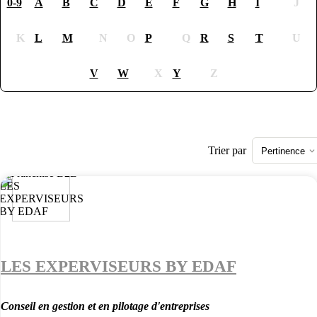
0-9
A
B
C
D
E
F
G
H
I
J
K
L
M
N
O
P
Q
R
S
T
U
V
W
X
Y
Z
Trier par
Pertinence
LES EXPERVISEURS BY EDAF
Conseil en gestion et en pilotage d'entreprises