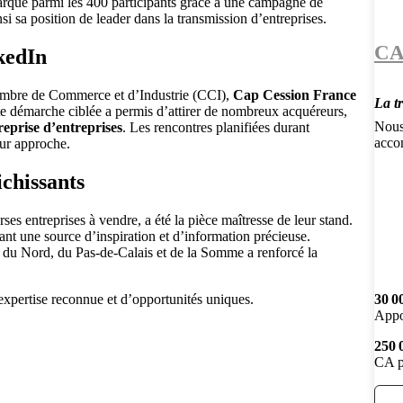
arqué parmi les 400 participants grâce à une campagne de
i sa position de leader dans la transmission d’entreprises.
CA
kedIn
hambre de Commerce et d’Industrie (CCI),
Cap Cession France
La t
te démarche ciblée a permis d’attirer de nombreux acquéreurs,
Nous
reprise d’entreprises
. Les rencontres planifiées durant
acco
eur approche.
ichissants
es entreprises à vendre, a été la pièce maîtresse de leur stand.
frant une source d’inspiration et d’information précieuse.
du Nord, du Pas-de-Calais et de la Somme a renforcé la
expertise reconnue et d’opportunités uniques.
30 0
Appo
250 
CA p