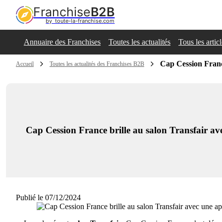
Franchise
B2B
by  toute-la-franchise.com
Annuaire des Franchises
Toutes les actualités
Tous les artic
Cap Cession Franc
Accueil
Toutes les actualités des Franchises B2B
Cap Cession France brille au salon Transfair av
Publié le 07/12/2024