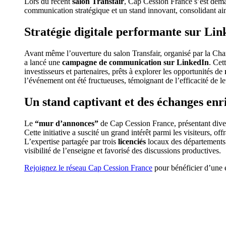
Lors du récent
salon Transfair
, Cap Cession France s’est dém
communication stratégique et un stand innovant, consolidant ains
Stratégie digitale performante sur Lin
Avant même l’ouverture du salon Transfair, organisé par la C
a lancé une
campagne de communication
sur LinkedIn
. Cet
investisseurs et partenaires, prêts à explorer les opportunités de
l’événement ont été fructueuses, témoignant de l’efficacité de l
Un stand captivant et des échanges enr
Le
“mur d’annonces”
de Cap Cession France, présentant divers
Cette initiative a suscité un grand intérêt parmi les visiteurs, of
L’expertise partagée par trois
licenciés
locaux des départements 
visibilité de l’enseigne et favorisé des discussions productives.
Rejoignez le réseau Cap Cession France
pour bénéficier d’une 